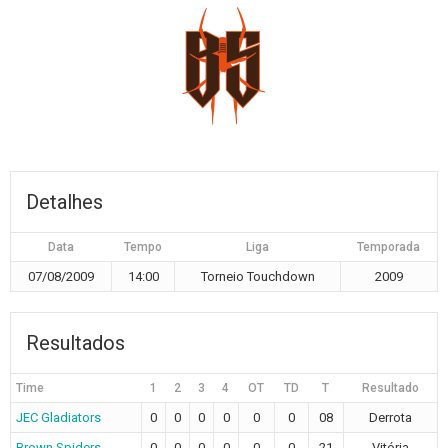
Detalhes
Data
Tempo
Liga
Temporada
07/08/2009
14:00
Torneio Touchdown
2009
Resultados
Time
1
2
3
4
OT
TD
T
Resultado
JEC Gladiators
0
0
0
0
0
0
08
Derrota
Brown Spiders
0
0
0
0
0
0
21
Vitória