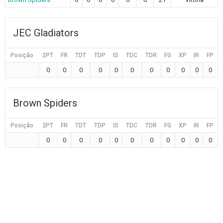
JEC Gladiators
Posição
2PT
FR
TDT
TDP
IS
TDC
TDR
FG
XP
IR
FP
0
0
0
0
0
0
0
0
0
0
0
Brown Spiders
Posição
2PT
FR
TDT
TDP
IS
TDC
TDR
FG
XP
IR
FP
0
0
0
0
0
0
0
0
0
0
0