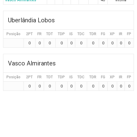
Uberlândia Lobos
Posição
2PT
FR
TDT
TDP
IS
TDC
TDR
FG
XP
IR
FP
0
0
0
0
0
0
0
0
0
0
0
Vasco Almirantes
Posição
2PT
FR
TDT
TDP
IS
TDC
TDR
FG
XP
IR
FP
0
0
0
0
0
0
0
0
0
0
0