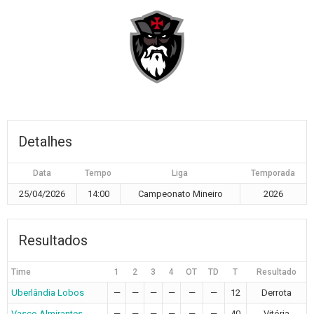
Detalhes
Data
Tempo
Liga
Temporada
25/04/2026
14:00
Campeonato Mineiro
2026
Resultados
Time
1
2
3
4
OT
TD
T
Resultado
Uberlândia Lobos
—
—
—
—
—
—
12
Derrota
Vasco Almirantes
—
—
—
—
—
—
40
Vitória