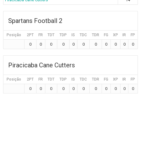
Spartans Football 2
Posição
2PT
FR
TDT
TDP
IS
TDC
TDR
FG
XP
IR
FP
0
0
0
0
0
0
0
0
0
0
0
Piracicaba Cane Cutters
Posição
2PT
FR
TDT
TDP
IS
TDC
TDR
FG
XP
IR
FP
0
0
0
0
0
0
0
0
0
0
0