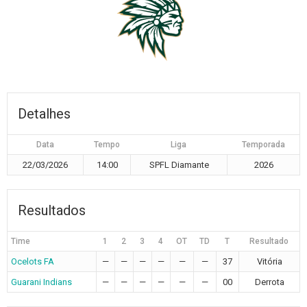
Detalhes
Data
Tempo
Liga
Temporada
22/03/2026
14:00
SPFL Diamante
2026
Resultados
Time
1
2
3
4
OT
TD
T
Resultado
Ocelots FA
—
—
—
—
—
—
37
Vitória
Guarani Indians
—
—
—
—
—
—
00
Derrota