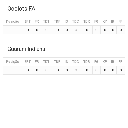
Ocelots FA
Posição
2PT
FR
TDT
TDP
IS
TDC
TDR
FG
XP
IR
FP
0
0
0
0
0
0
0
0
0
0
0
Guarani Indians
Posição
2PT
FR
TDT
TDP
IS
TDC
TDR
FG
XP
IR
FP
0
0
0
0
0
0
0
0
0
0
0