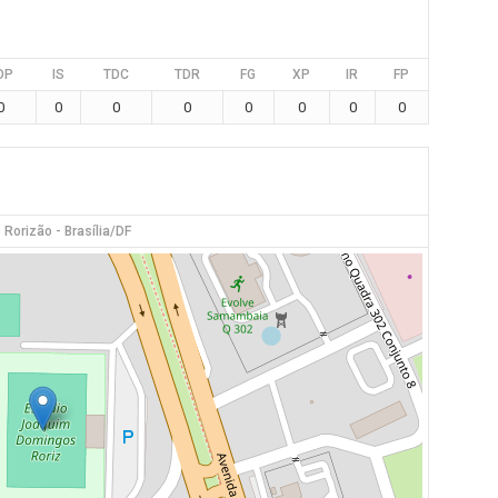
DP
IS
TDC
TDR
FG
XP
IR
FP
0
0
0
0
0
0
0
0
 Rorizão - Brasília/DF