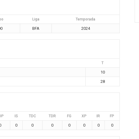
po
Liga
Temporada
00
BFA
2024
T
10
28
DP
IS
TDC
TDR
FG
XP
IR
FP
0
0
0
0
0
0
0
0