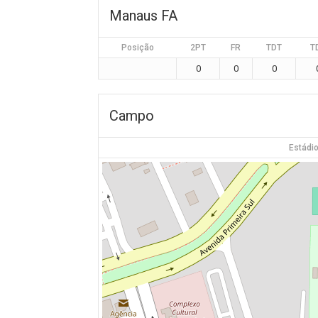
Manaus FA
Posição
2PT
FR
TDT
T
0
0
0
Campo
Estádio