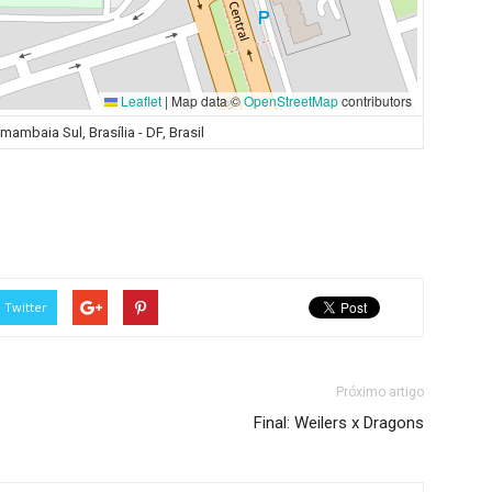
Leaflet
|
Map data ©
OpenStreetMap
contributors
ambaia Sul, Brasília - DF, Brasil
Twitter
Próximo artigo
Final: Weilers x Dragons