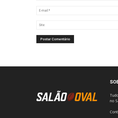
SO
Tudo
no S
Cont