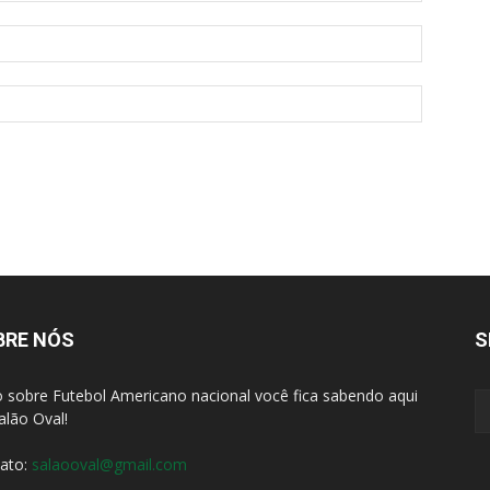
BRE NÓS
S
 sobre Futebol Americano nacional você fica sabendo aqui
alão Oval!
ato:
salaooval@gmail.com