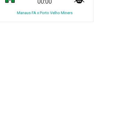
00:00
Manaus FA x Porto Velho Miners