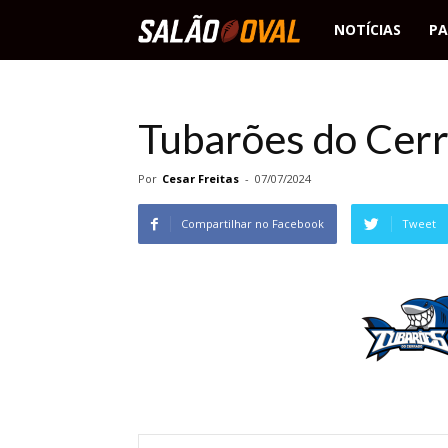
Salão
NOTÍCIAS
PA
Oval
Tubarões do Cer
Por
Cesar Freitas
-
07/07/2024
Compartilhar no Facebook
Tweet