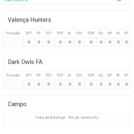
Valença Hunters
Posição
2PT
FR
TDT
TDP
IS
TDC
TDR
FG
XP
IR
FP
0
0
0
0
0
0
0
0
0
0
0
Dark Owls FA
Posição
2PT
FR
TDT
TDP
IS
TDC
TDR
FG
XP
IR
FP
0
0
0
0
0
0
0
0
0
0
0
Campo
Praia de Botafogo - Rio de Janeiro/RJ