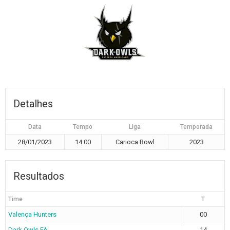
Detalhes
Data
Tempo
Liga
Temporada
28/01/2023
14:00
Carioca Bowl
2023
Resultados
Time
T
Valença Hunters
00
Dark Owls FA
14