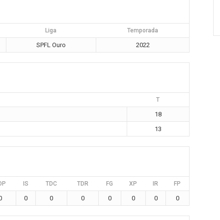
Liga
Temporada
SPFL Ouro
2022
T
18
13
DP
IS
TDC
TDR
FG
XP
IR
FP
0
0
0
0
0
0
0
0