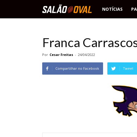
Salão
NOTÍCIAS
PA
Oval
Franca Carrascos
Por
Cesar Freitas
-
24/04/2022
Compartilhar no Facebook
Tweet