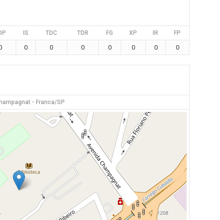
DP
IS
TDC
TDR
FG
XP
IR
FP
0
0
0
0
0
0
0
0
Champagnat - Franca/SP