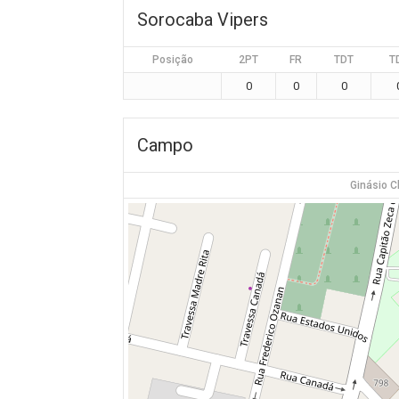
Sorocaba Vipers
Posição
2PT
FR
TDT
T
0
0
0
Campo
Ginásio 