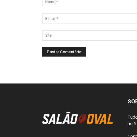
SO
Tudo
no S
Cont