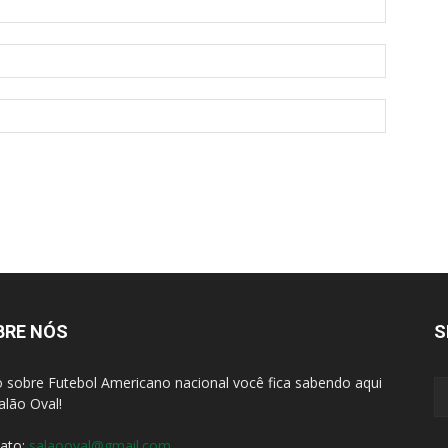
BRE NÓS
S
 sobre Futebol Americano nacional você fica sabendo aqui
alão Oval!
ato:
salaooval@gmail.com