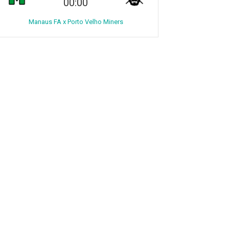
00:00
Manaus FA x Porto Velho Miners