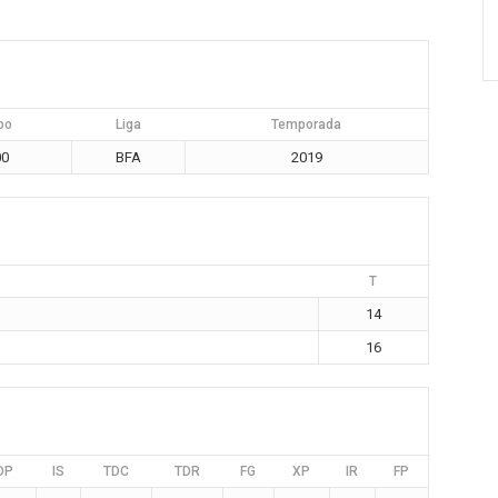
po
Liga
Temporada
00
BFA
2019
T
14
16
DP
IS
TDC
TDR
FG
XP
IR
FP