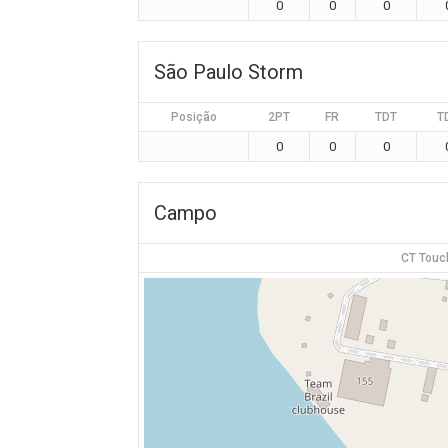
0
0
0
São Paulo Storm
Posição
2PT
FR
TDT
T
0
0
0
Campo
CT Touc