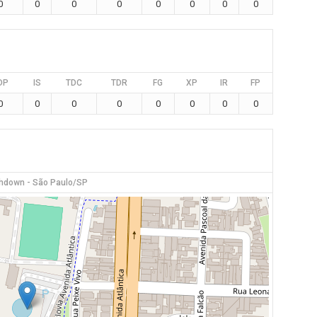
0
0
0
0
0
0
0
0
DP
IS
TDC
TDR
FG
XP
IR
FP
0
0
0
0
0
0
0
0
hdown - São Paulo/SP