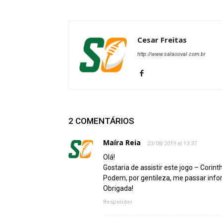
Cesar Freitas
http://www.salaooval.com.br
2 COMENTÁRIOS
Maíra Reia
23/08/2019 at 13:37
Olá!
Gostaria de assistir este jogo – Corin
Podem, por gentileza, me passar infor
Obrigada!
Responder