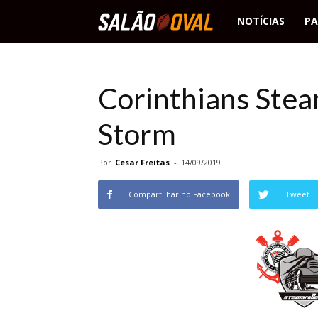
Salão
NOTÍCIAS
PA
Oval
Corinthians Stea
Storm
Por
Cesar Freitas
-
14/09/2019
Compartilhar no Facebook
Tweet