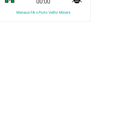
00:00
Manaus FA x Porto Velho Miners