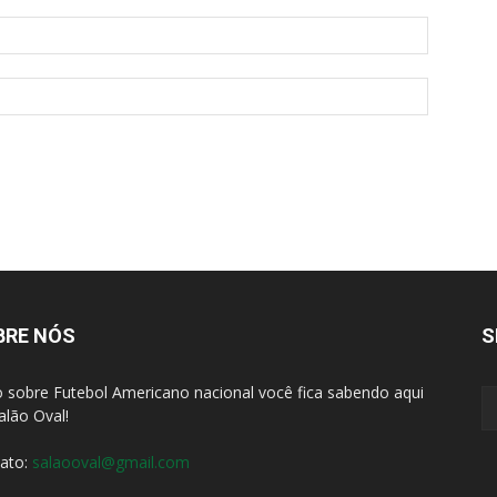
BRE NÓS
S
 sobre Futebol Americano nacional você fica sabendo aqui
alão Oval!
ato:
salaooval@gmail.com