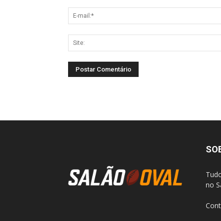
SO
Tudo
no S
Cont