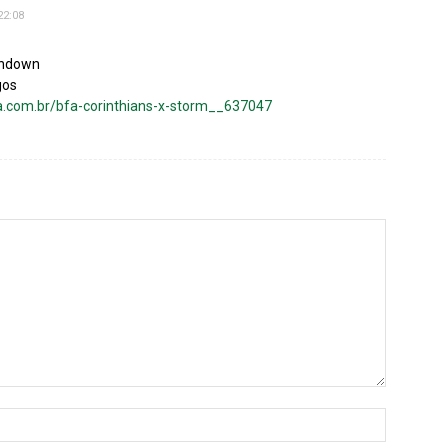
22:08
chdown
gos
a.com.br/bfa-corinthians-x-storm__637047