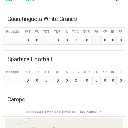
Guaratinguetá White Cranes
Posição
2PT
FR
TDT
TDP
IS
TDC
TDR
FG
XP
IR
FP
0
0
0
0
0
0
0
0
0
0
0
Spartans Football
Posição
2PT
FR
TDT
TDP
IS
TDC
TDR
FG
XP
IR
FP
0
0
0
0
0
0
0
0
0
0
0
Campo
Clube de Campo do Palmeiras - São Paulo/SP