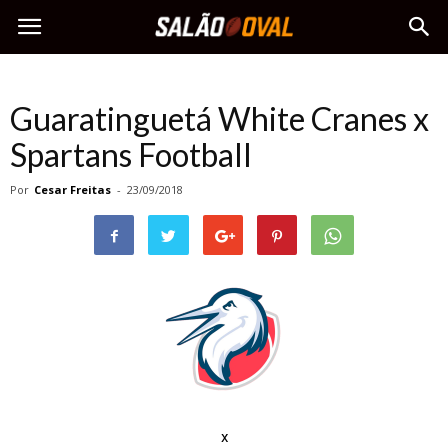
Guaratinguetá White Cranes x
Spartans Football
Por
Cesar Freitas
-
23/09/2018
x