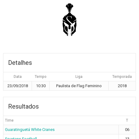
Detalhes
Data
Tempo
Liga
Temporada
23/09/2018
10:30
Paulista de Flag Feminino
2018
Resultados
Time
T
Guaratinguetá White Cranes
06
Spartans Football
13