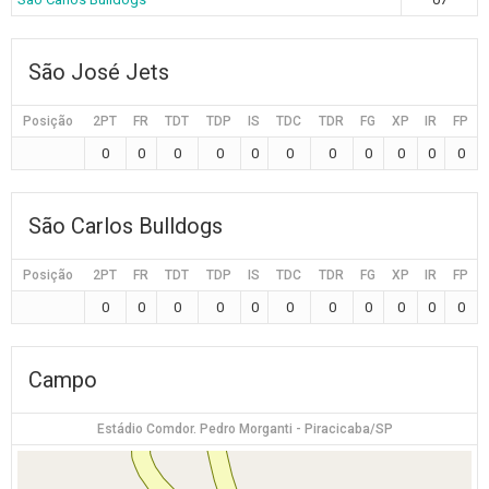
São José Jets
Posição
2PT
FR
TDT
TDP
IS
TDC
TDR
FG
XP
IR
FP
0
0
0
0
0
0
0
0
0
0
0
São Carlos Bulldogs
Posição
2PT
FR
TDT
TDP
IS
TDC
TDR
FG
XP
IR
FP
0
0
0
0
0
0
0
0
0
0
0
Campo
Estádio Comdor. Pedro Morganti - Piracicaba/SP