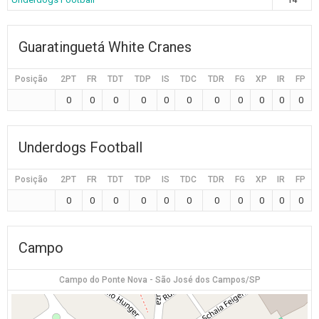
Guaratinguetá White Cranes
Posição
2PT
FR
TDT
TDP
IS
TDC
TDR
FG
XP
IR
FP
0
0
0
0
0
0
0
0
0
0
0
Underdogs Football
Posição
2PT
FR
TDT
TDP
IS
TDC
TDR
FG
XP
IR
FP
0
0
0
0
0
0
0
0
0
0
0
Campo
Campo do Ponte Nova - São José dos Campos/SP