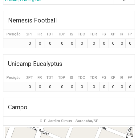
Nemesis Football
Posição
2PT
FR
TDT
TDP
IS
TDC
TDR
FG
XP
IR
FP
0
0
0
0
0
0
0
0
0
0
0
Unicamp Eucalyptus
Posição
2PT
FR
TDT
TDP
IS
TDC
TDR
FG
XP
IR
FP
0
0
0
0
0
0
0
0
0
0
0
Campo
C. E. Jardim Simus - Sorocaba/SP