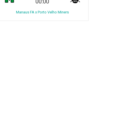
00:00
Manaus FA x Porto Velho Miners