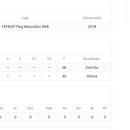
Liga
Temporada
FEFASP Flag Masculino 8X8
2018
3
4
OT
TD
T
Resultado
—
—
—
—
06
Derrota
—
—
—
—
40
Vitória
DP
IS
TDC
TDR
FG
XP
IR
FP
0
0
0
0
0
0
0
0