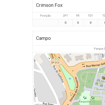
Crimson Fox
Posição
2PT
FR
TDT
T
0
0
0
Campo
Parque 