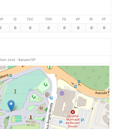
DP
IS
TDC
TDR
FG
XP
IR
FP
0
0
0
0
0
0
0
0
Dom José - Barueri/SP