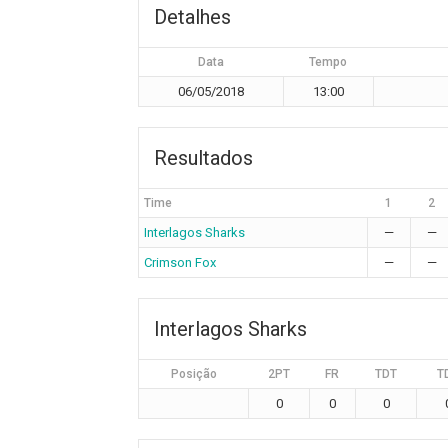
Detalhes
Data
Tempo
06/05/2018
13:00
Resultados
Time
1
2
Interlagos Sharks
—
—
Crimson Fox
—
—
Interlagos Sharks
Posição
2PT
FR
TDT
T
0
0
0