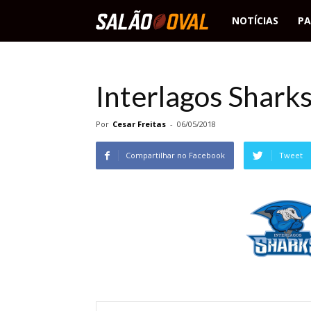
Salão
NOTÍCIAS
PA
Oval
Interlagos Shark
Por
Cesar Freitas
-
06/05/2018
Compartilhar no Facebook
Tweet