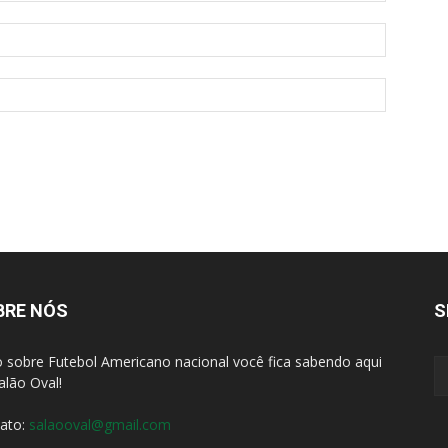
BRE NÓS
S
 sobre Futebol Americano nacional você fica sabendo aqui
alão Oval!
ato:
salaooval@gmail.com