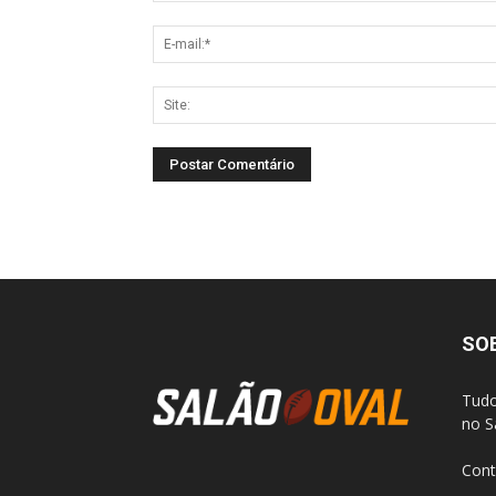
SO
Tudo
no S
Cont