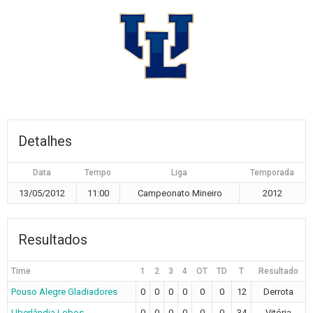
Detalhes
Data
Tempo
Liga
Temporada
13/05/2012
11:00
Campeonato Mineiro
2012
Resultados
Time
1
2
3
4
OT
TD
T
Resultado
Pouso Alegre Gladiadores
0
0
0
0
0
0
12
Derrota
Uberlândia Lobos
0
0
0
0
0
0
34
Vitória