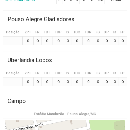
Pouso Alegre Gladiadores
Posição
2PT
FR
TDT
TDP
IS
TDC
TDR
FG
XP
IR
FP
0
0
0
0
0
0
0
0
0
0
0
Uberlândia Lobos
Posição
2PT
FR
TDT
TDP
IS
TDC
TDR
FG
XP
IR
FP
0
0
0
0
0
0
0
0
0
0
0
Campo
Estádio Manduzão - Pouso Alegre/MG