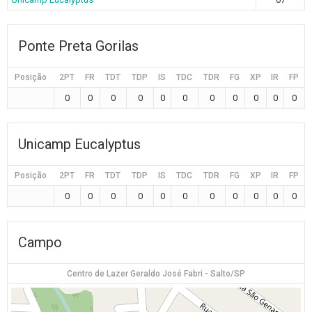
Ponte Preta Gorilas
Posição
2PT
FR
TDT
TDP
IS
TDC
TDR
FG
XP
IR
FP
0
0
0
0
0
0
0
0
0
0
0
Unicamp Eucalyptus
Posição
2PT
FR
TDT
TDP
IS
TDC
TDR
FG
XP
IR
FP
0
0
0
0
0
0
0
0
0
0
0
Campo
Centro de Lazer Geraldo José Fabri - Salto/SP