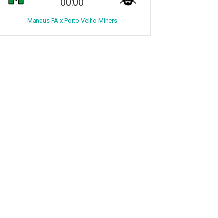
00:00
Manaus FA x Porto Velho Miners