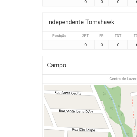
0
0
0
Independente Tomahawk
Posição
2PT
FR
TDT
T
0
0
0
Campo
Centro de Lazer