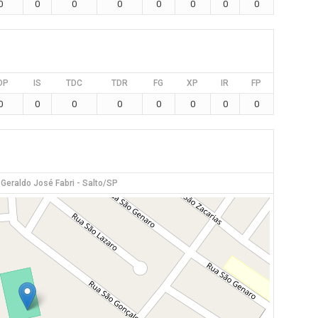
0
0
0
0
0
0
0
0
DP
IS
TDC
TDR
FG
XP
IR
FP
0
0
0
0
0
0
0
0
 Geraldo José Fabri - Salto/SP