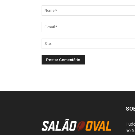
SO
Tudo
no S