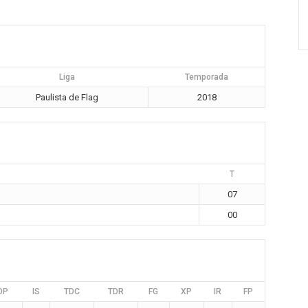
Liga
Temporada
Paulista de Flag
2018
T
07
00
DP
IS
TDC
TDR
FG
XP
IR
FP