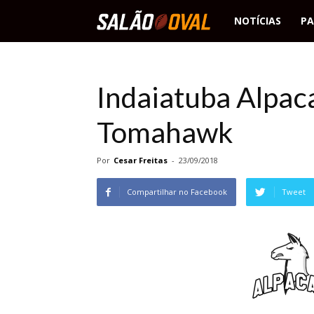
Salão
NOTÍCIAS
PA
Oval
Indaiatuba Alpaca
Tomahawk
Por
Cesar Freitas
-
23/09/2018
Compartilhar no Facebook
Tweet