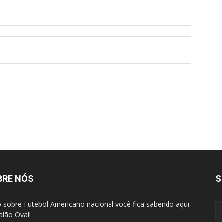
BRE NÓS
S
 sobre Futebol Americano nacional você fica sabendo aqui
alão Oval!