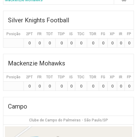
Silver Knights Football
Posição
2PT
FR
TDT
TDP
IS
TDC
TDR
FG
XP
IR
FP
0
0
0
0
0
0
0
0
0
0
0
Mackenzie Mohawks
Posição
2PT
FR
TDT
TDP
IS
TDC
TDR
FG
XP
IR
FP
0
0
0
0
0
0
0
0
0
0
0
Campo
Clube de Campo do Palmeiras - São Paulo/SP