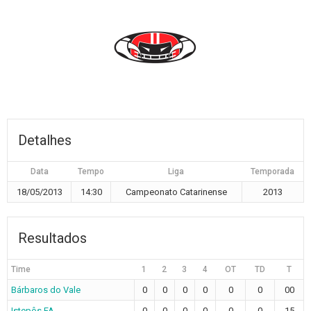
Detalhes
Data
Tempo
Liga
Temporada
18/05/2013
14:30
Campeonato Catarinense
2013
Resultados
Time
1
2
3
4
OT
TD
T
Bárbaros do Vale
0
0
0
0
0
0
00
Istepôs FA
0
0
0
0
0
0
15