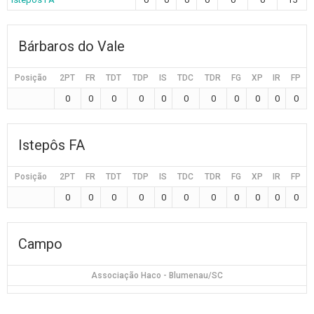
Bárbaros do Vale
Posição
2PT
FR
TDT
TDP
IS
TDC
TDR
FG
XP
IR
FP
0
0
0
0
0
0
0
0
0
0
0
Istepôs FA
Posição
2PT
FR
TDT
TDP
IS
TDC
TDR
FG
XP
IR
FP
0
0
0
0
0
0
0
0
0
0
0
Campo
Associação Haco - Blumenau/SC