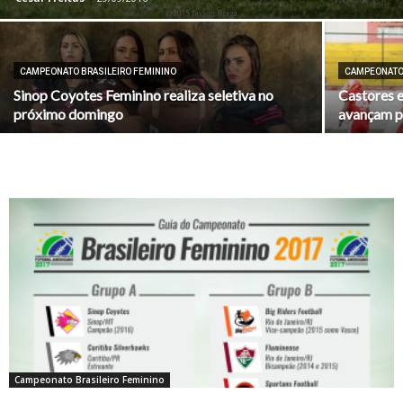
CAMPEONATO BRASILEIRO FEMININO
CAMPEONATO 
Sinop Coyotes Feminino realiza seletiva no
Castores e
próximo domingo
avançam p
Campeonato Brasileiro Feminino