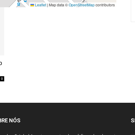
Leaflet
|
Map data ©
OpenStreetMap
contributors
p
0
BRE NÓS
S