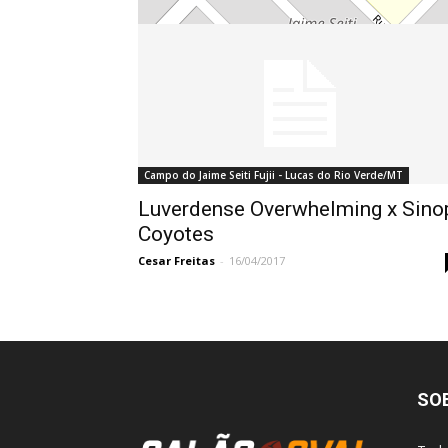
Campo do Jaime Seiti Fujii - Lucas do Rio Verde/MT
Luverdense Overwhelming x Sino
Coyotes
Cesar Freitas
-
16/04/2017
SO