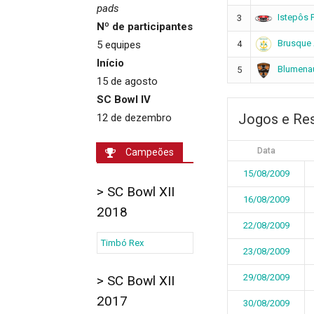
pads
Istepôs 
3
Nº de participantes
Brusque 
5 equipes
4
Início
Blumena
5
15 de agosto
SC Bowl IV
Jogos e Re
12 de dezembro
Data
Campeões
15/08/2009
> SC Bowl XII
16/08/2009
2018
22/08/2009
Timbó Rex
23/08/2009
29/08/2009
> SC Bowl XII
2017
30/08/2009