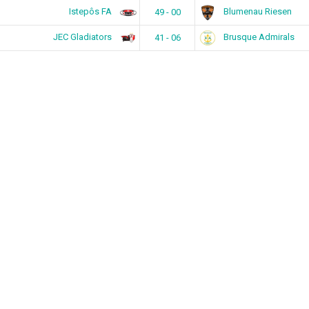
Istepôs FA
Blumenau Riesen
49 - 00
JEC Gladiators
Brusque Admirals
41 - 06