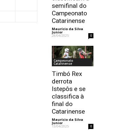
semifinal do
Campeonato
Catarinense
Maurício da Silva
Junior
-
28/04/2025
0
Campeonato
Catarinense
Timbó Rex
derrota
Istepôs e se
classifica à
final do
Catarinense
Maurício da Silva
Junior
-
13/04/2025
0