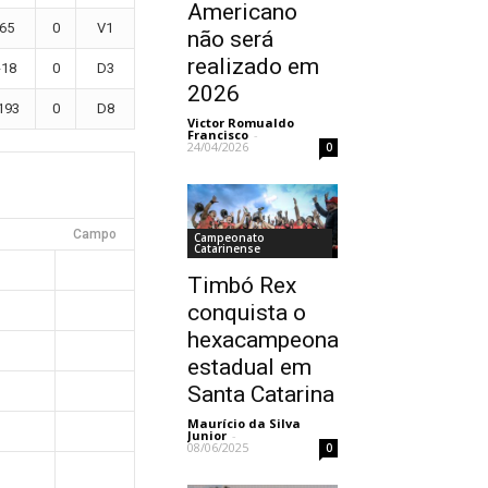
Americano
65
0
V1
não será
realizado em
-18
0
D3
2026
193
0
D8
Victor Romualdo
Francisco
-
24/04/2026
0
Campo
Campeonato
Catarinense
Timbó Rex
conquista o
hexacampeonato
estadual em
Santa Catarina
Maurício da Silva
Junior
-
08/06/2025
0