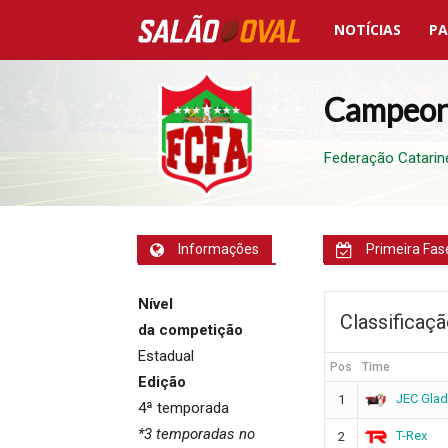
NOTÍCIAS
PA
Salão
Oval
Campeon
Federação Catarin
Informações
Primeira Fas
Nível
Classificaç
da competição
Estadual
Pos
Time
Edição
JEC Glad
1
4ª temporada
*3 temporadas no
T-Rex
2