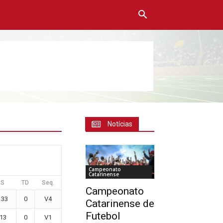
Notícias
Campeonato
Catarinense
S
TD
Seq.
Campeonato
133
0
V4
Catarinense de
Futebol
13
0
V1