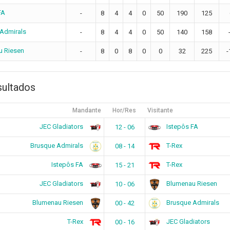
FA
-
8
4
4
0
50
190
125
Admirals
-
8
4
4
0
50
140
158
u Riesen
-
8
0
8
0
0
32
225
-
sultados
Mandante
Hor/Res
Visitante
JEC Gladiators
Istepôs FA
12 - 06
Brusque Admirals
T-Rex
08 - 14
Istepôs FA
T-Rex
15 - 21
JEC Gladiators
Blumenau Riesen
10 - 06
Blumenau Riesen
Brusque Admirals
00 - 42
T-Rex
JEC Gladiators
00 - 16