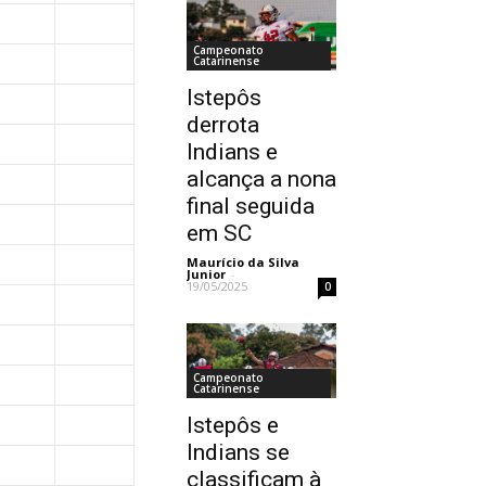
Campeonato
Catarinense
Istepôs
derrota
Indians e
alcança a nona
final seguida
em SC
Maurício da Silva
Junior
-
19/05/2025
0
Campeonato
Catarinense
Istepôs e
Indians se
classificam à