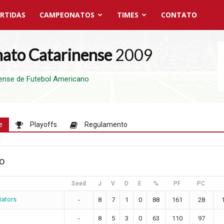
RTIDAS
CAMPEONATOS
TIMES
CONTATO
ato Catarinense
2009
ense de Futebol Americano
e
Playoffs
Regulamento
ão
Seed
J
V
D
E
%
PF
PC
iators
-
8
7
1
0
88
161
28
-
8
5
3
0
63
110
97