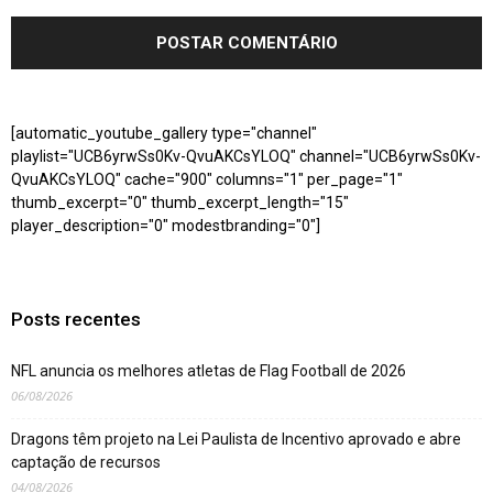
[automatic_youtube_gallery type="channel"
playlist="UCB6yrwSs0Kv-QvuAKCsYLOQ" channel="UCB6yrwSs0Kv-
QvuAKCsYLOQ" cache="900" columns="1" per_page="1"
thumb_excerpt="0" thumb_excerpt_length="15"
player_description="0" modestbranding="0"]
Posts recentes
NFL anuncia os melhores atletas de Flag Football de 2026
06/08/2026
Dragons têm projeto na Lei Paulista de Incentivo aprovado e abre
captação de recursos
04/08/2026