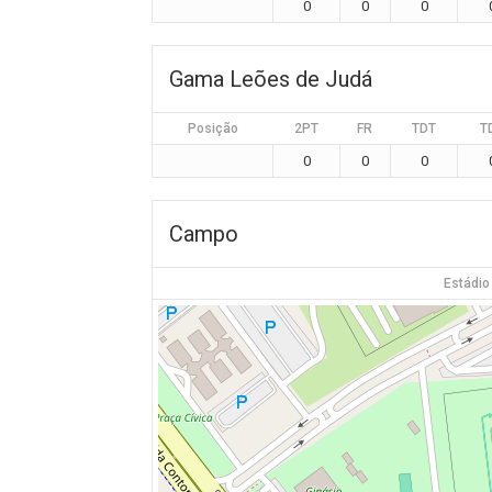
0
0
0
Gama Leões de Judá
Posição
2PT
FR
TDT
T
0
0
0
Campo
Estádio