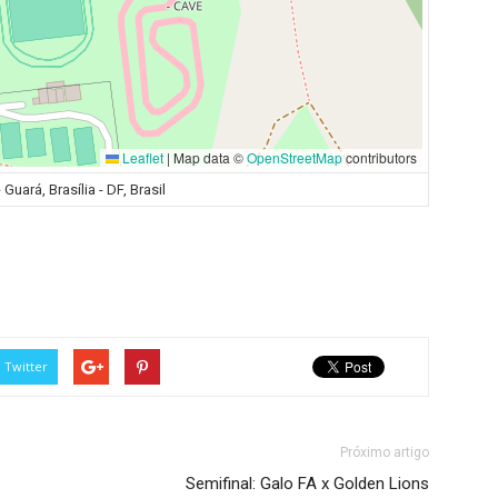
Leaflet
|
Map data ©
OpenStreetMap
contributors
- Guará, Brasília - DF, Brasil
Twitter
Próximo artigo
Semifinal: Galo FA x Golden Lions