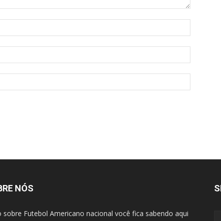
BRE NÓS
S
 sobre Futebol Americano nacional você fica sabendo aqui