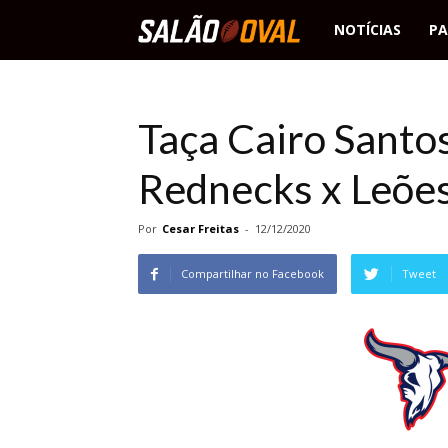
Salão
NOTÍCIAS
PA
Oval
Taça Cairo Santo
Rednecks x Leõe
Por
Cesar Freitas
-
12/12/2020
Compartilhar no Facebook
Tweet