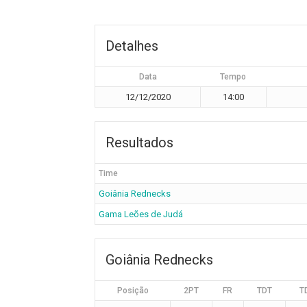
Detalhes
Data
Tempo
12/12/2020
14:00
Resultados
Time
Goiânia Rednecks
Gama Leões de Judá
Goiânia Rednecks
Posição
2PT
FR
TDT
T