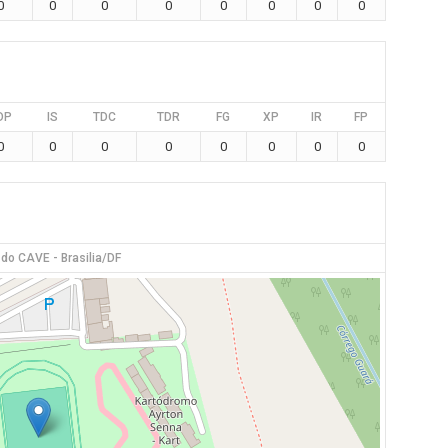
0
0
0
0
0
0
0
0
DP
IS
TDC
TDR
FG
XP
IR
FP
0
0
0
0
0
0
0
0
 do CAVE - Brasilia/DF