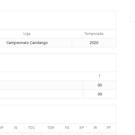
Liga
Temporada
Campeonato Candango
2020
T
00
09
DP
IS
TDC
TDR
FG
XP
IR
FP