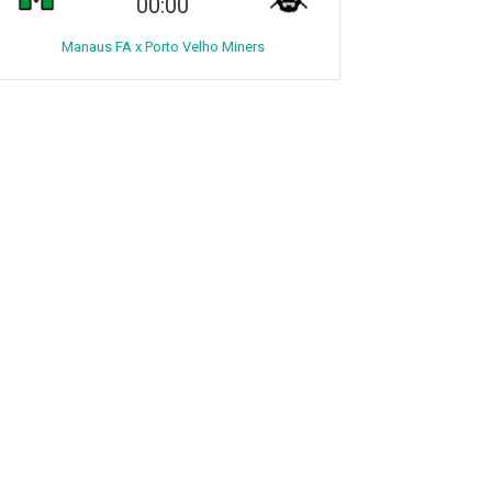
00:00
Manaus FA x Porto Velho Miners