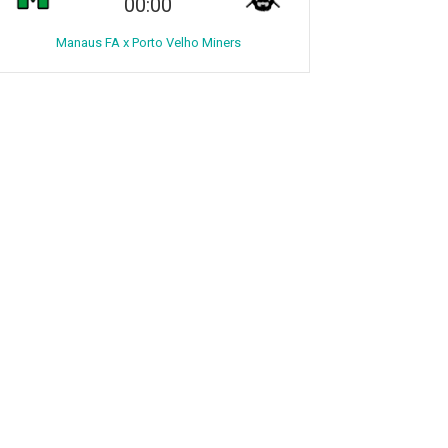
00:00
Manaus FA x Porto Velho Miners