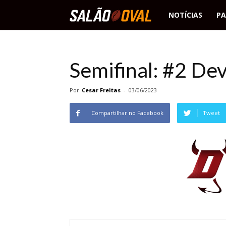
Salão
NOTÍCIAS
PA
Oval
Semifinal: #2 De
Por
Cesar Freitas
-
03/06/2023
Compartilhar no Facebook
Tweet