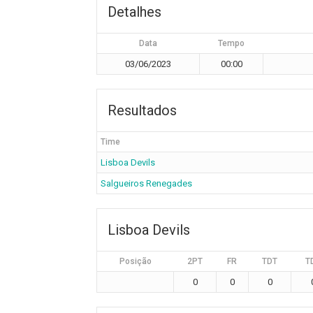
Detalhes
Data
Tempo
03/06/2023
00:00
Resultados
Time
Lisboa Devils
Salgueiros Renegades
Lisboa Devils
Posição
2PT
FR
TDT
T
0
0
0