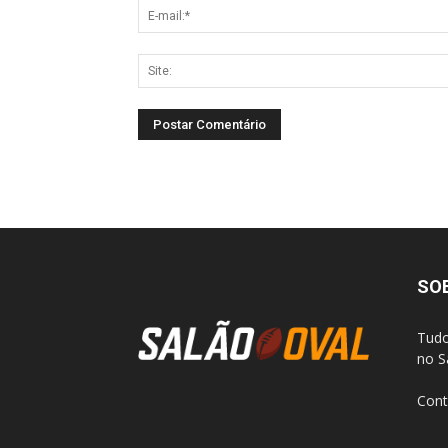
SO
Tudo
no S
Cont