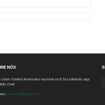
BRE NÓS
S
 sobre Futebol Americano nacional você fica sabendo aqui
alão Oval!
ato:
salaooval@gmail.com