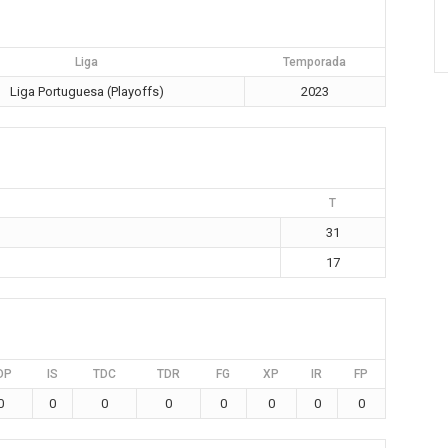
Liga
Temporada
Liga Portuguesa (Playoffs)
2023
T
31
17
DP
IS
TDC
TDR
FG
XP
IR
FP
0
0
0
0
0
0
0
0