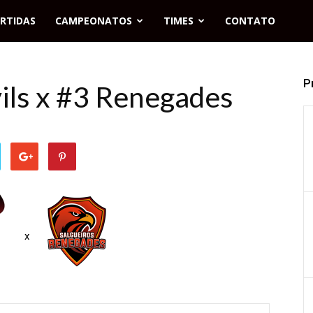
RTIDAS
CAMPEONATOS
TIMES
CONTATO
P
vils x #3 Renegades
x