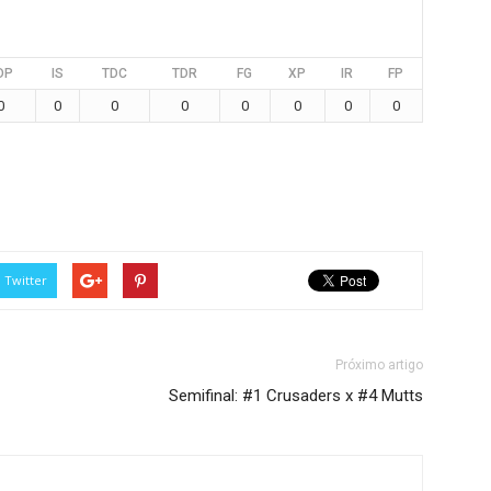
DP
IS
TDC
TDR
FG
XP
IR
FP
0
0
0
0
0
0
0
0
Twitter
Próximo artigo
Semifinal: #1 Crusaders x #4 Mutts