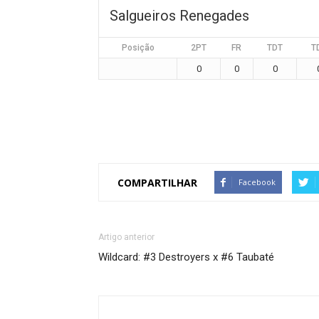
Salgueiros Renegades
Posição
2PT
FR
TDT
T
0
0
0
COMPARTILHAR
Facebook
Artigo anterior
Wildcard: #3 Destroyers x #6 Taubaté