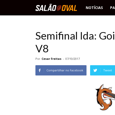
Salão
NOTÍCIAS
PA
Oval
Semifinal Ida: Go
V8
Por
Cesar Freitas
-
07/10/2017
Compartilhar no Facebook
Tweet