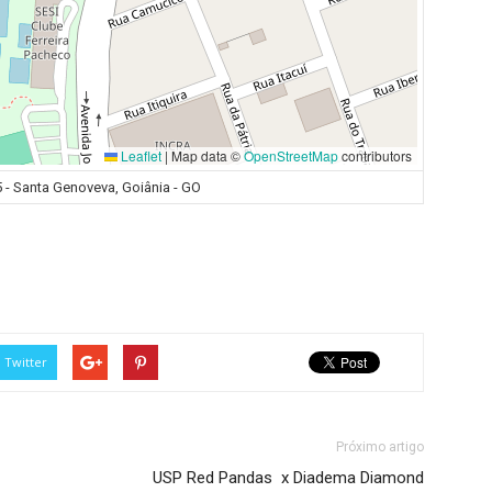
Leaflet
|
Map data ©
OpenStreetMap
contributors
5 - Santa Genoveva, Goiânia - GO
Twitter
Próximo artigo
USP Red Pandas x Diadema Diamond