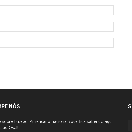
BRE NÓS
S
 sobre Futebol Americano nacional você fica sabendo aqui
alão Oval!