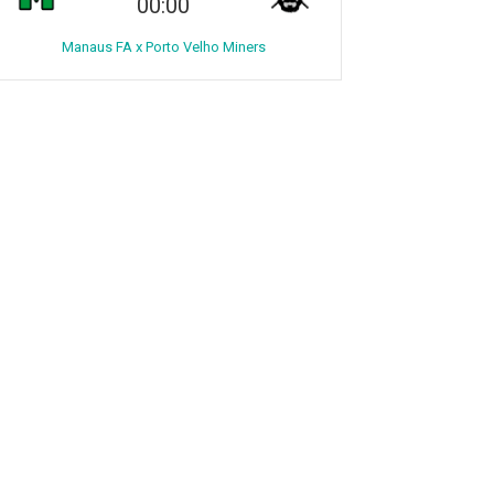
00:00
Manaus FA x Porto Velho Miners