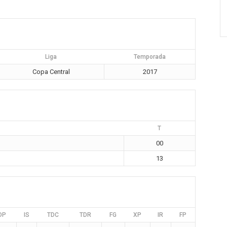
Liga
Temporada
Copa Central
2017
T
00
13
DP
IS
TDC
TDR
FG
XP
IR
FP