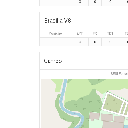
0
0
0
Brasília V8
Posição
2PT
FR
TDT
T
0
0
0
Campo
SESI Ferre