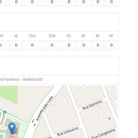
0
0
0
0
0
0
0
0
DP
IS
TDC
TDR
FG
XP
IR
FP
0
0
0
0
0
0
0
0
ira Pacheco - Goiânia/GO