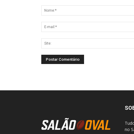
SO
Tudo
no S