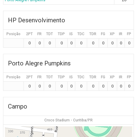
HP Desenvolvimento
Posição
2PT
FR
TDT
TDP
IS
TDC
TDR
FG
XP
IR
FP
0
0
0
0
0
0
0
0
0
0
0
Porto Alegre Pumpkins
Posição
2PT
FR
TDT
TDP
IS
TDC
TDR
FG
XP
IR
FP
0
0
0
0
0
0
0
0
0
0
0
Campo
Croco Stadium - Curitiba/PR