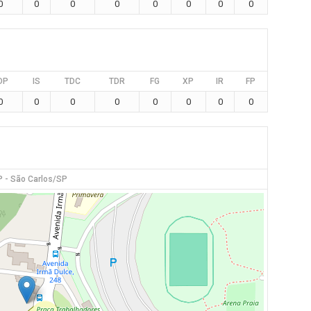
0
0
0
0
0
0
0
0
DP
IS
TDC
TDR
FG
XP
IR
FP
0
0
0
0
0
0
0
0
 - São Carlos/SP