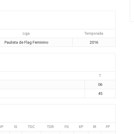
Liga
Temporada
Paulista de Flag Feminino
2016
T
06
45
DP
IS
TDC
TDR
FG
XP
IR
FP