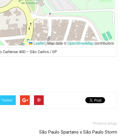
Leaflet
|
Map data ©
OpenStreetMap
contributors
o Carlense 400 – São Carlos / SP
Twitter
Próximo artigo
São Paulo Spartans x São Paulo Storm