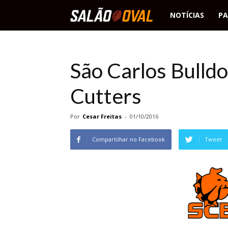
Salão
NOTÍCIAS
PA
Oval
São Carlos Bulld
Cutters
Por
Cesar Freitas
-
01/10/2016
Compartilhar no Facebook
Tweet