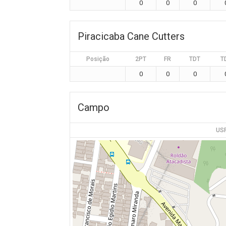
0
0
0
Piracicaba Cane Cutters
Posição
2PT
FR
TDT
T
0
0
0
Campo
USP