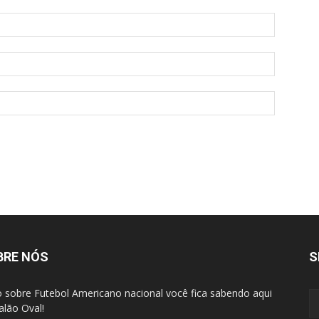
BRE NÓS
S
 sobre Futebol Americano nacional você fica sabendo aqui
alão Oval!