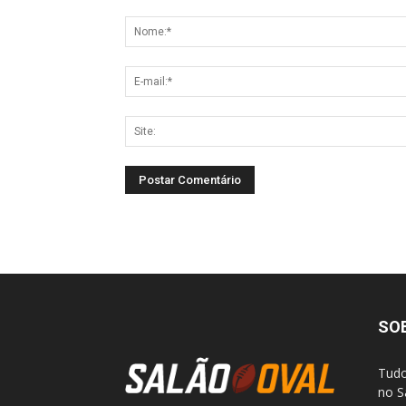
SO
Tudo
no S