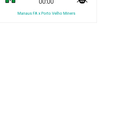
00:00
Manaus FA x Porto Velho Miners