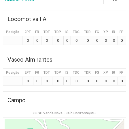
Locomotiva FA
Posição
2PT
FR
TDT
TDP
IS
TDC
TDR
FG
XP
IR
FP
0
0
0
0
0
0
0
0
0
0
0
Vasco Almirantes
Posição
2PT
FR
TDT
TDP
IS
TDC
TDR
FG
XP
IR
FP
0
0
0
0
0
0
0
0
0
0
0
Campo
SESC Venda Nova - Belo Horizonte/MG