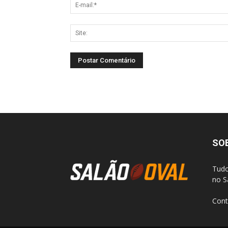
SO
Tudo
no S
Cont