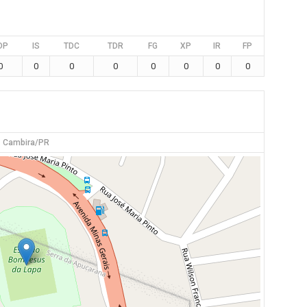
DP
IS
TDC
TDR
FG
XP
IR
FP
0
0
0
0
0
0
0
0
Cambira/PR