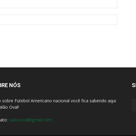
BRE NÓS
S
 sobre Futebol Americano nacional você fica sabendo aqui
alão Oval!
ato:
salaooval@gmail.com