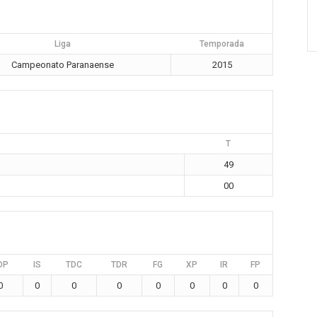
Liga
Temporada
Campeonato Paranaense
2015
T
49
00
DP
IS
TDC
TDR
FG
XP
IR
FP
0
0
0
0
0
0
0
0