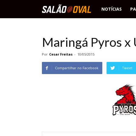
Salão
NOTÍCIAS
PA
Oval
Maringá Pyros x 
Por
Cesar Freitas
-
10/05/2015
Compartilhar no Facebook
Tweet