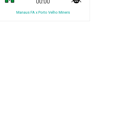
00:00
Manaus FA x Porto Velho Miners