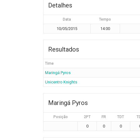
Detalhes
Data
Tempo
10/05/2015
14:00
Resultados
Time
Maringá Pyros
Unicentro Knights
Maringá Pyros
Posição
2PT
FR
TDT
T
0
0
0