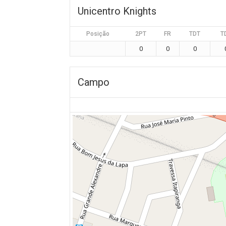
Unicentro Knights
Posição
2PT
FR
TDT
T
0
0
0
Campo