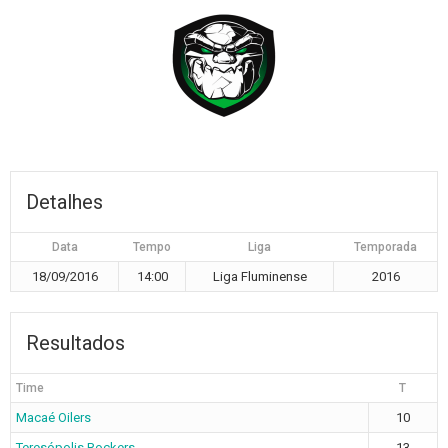
Detalhes
Data
Tempo
Liga
Temporada
18/09/2016
14:00
Liga Fluminense
2016
Resultados
Time
T
Macaé Oilers
10
Teresópolis Rockers
13