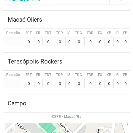
Macaé Oilers
Posição
2PT
FR
TDT
TDP
IS
TDC
TDR
FG
XP
IR
FP
0
0
0
0
0
0
0
0
0
0
0
Teresópolis Rockers
Posição
2PT
FR
TDT
TDP
IS
TDC
TDR
FG
XP
IR
FP
0
0
0
0
0
0
0
0
0
0
0
Campo
CEPE - Macaé/RJ