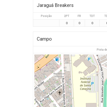
Jaraguá Breakers
Posição
2PT
FR
TDT
T
0
0
0
Campo
Pista de