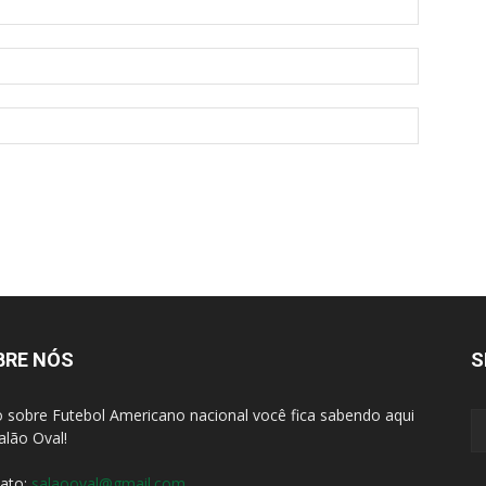
BRE NÓS
S
 sobre Futebol Americano nacional você fica sabendo aqui
alão Oval!
ato:
salaooval@gmail.com