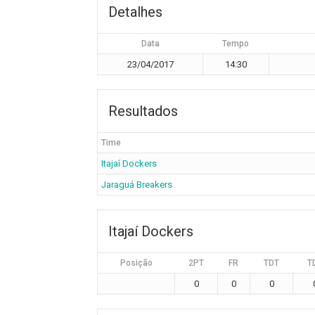
Detalhes
Data
Tempo
23/04/2017
14:30
Resultados
Time
Itajaí Dockers
Jaraguá Breakers
Itajaí Dockers
Posição
2PT
FR
TDT
T
0
0
0