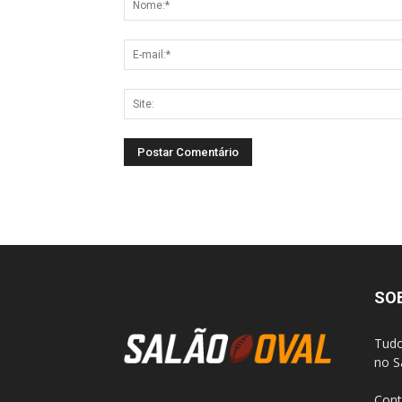
SO
Tudo
no S
Cont