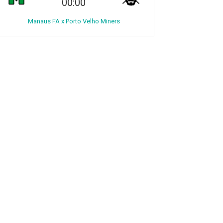
00:00
Manaus FA x Porto Velho Miners