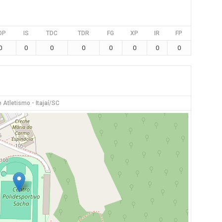
DP
IS
TDC
TDR
FG
XP
IR
FP
0
0
0
0
0
0
0
0
 Atletismo - Itajaí/SC