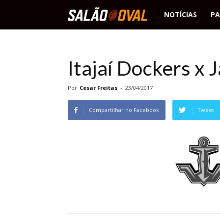
Salão
NOTÍCIAS
PA
Oval
Itajaí Dockers x 
Por
Cesar Freitas
-
23/04/2017
Compartilhar no Facebook
Tweet