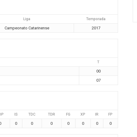
Liga
Temporada
Campeonato Catarinense
2017
T
00
07
DP
IS
TDC
TDR
FG
XP
IR
FP
0
0
0
0
0
0
0
0