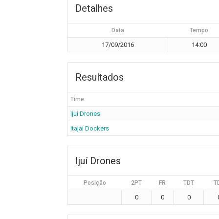
Detalhes
Data
Tempo
17/09/2016
14:00
Resultados
Time
Ijuí Drones
Itajaí Dockers
Ijuí Drones
Posição
2PT
FR
TDT
T
0
0
0