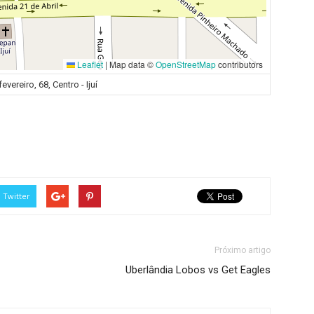
Leaflet
|
Map data ©
OpenStreetMap
contributors
evereiro, 68, Centro - Ijuí
Twitter
Próximo artigo
Uberlândia Lobos vs Get Eagles