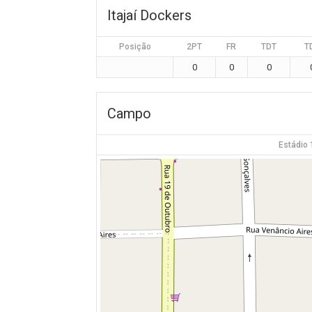
Itajaí Dockers
Posição
2PT
FR
TDT
T
0
0
0
Campo
Estádio 