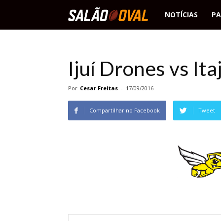
Salão
NOTÍCIAS
PA
Oval
Ijuí Drones vs It
Por
Cesar Freitas
-
17/09/2016
Compartilhar no Facebook
Tweet