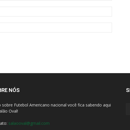
BRE NÓS
S
 sobre Futebol Americano nacional você fica sabendo aqui
alão Oval!
ato:
salaooval@gmail.com