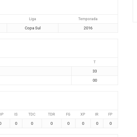
Liga
Temporada
Copa Sul
2016
T
33
00
DP
IS
TDC
TDR
FG
XP
IR
FP
0
0
0
0
0
0
0
0