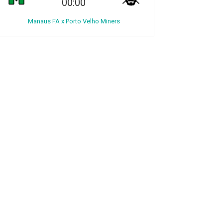
00:00
Manaus FA x Porto Velho Miners