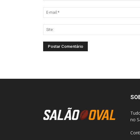
SO
Tudo
no S
Cont