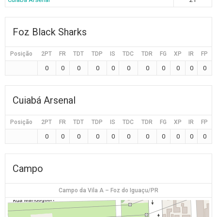
Foz Black Sharks
Posição
2PT
FR
TDT
TDP
IS
TDC
TDR
FG
XP
IR
FP
0
0
0
0
0
0
0
0
0
0
0
Cuiabá Arsenal
Posição
2PT
FR
TDT
TDP
IS
TDC
TDR
FG
XP
IR
FP
0
0
0
0
0
0
0
0
0
0
0
Campo
Campo da Vila A – Foz do Iguaçu/PR