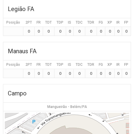
Legião FA
Posição
2PT
FR
TDT
TDP
IS
TDC
TDR
FG
XP
IR
FP
0
0
0
0
0
0
0
0
0
0
0
Manaus FA
Posição
2PT
FR
TDT
TDP
IS
TDC
TDR
FG
XP
IR
FP
0
0
0
0
0
0
0
0
0
0
0
Campo
Mangueirão - Belém/PA