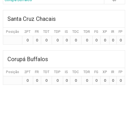
Santa Cruz Chacais
Posição
2PT
FR
TDT
TDP
IS
TDC
TDR
FG
XP
IR
FP
0
0
0
0
0
0
0
0
0
0
0
Corupá Buffalos
Posição
2PT
FR
TDT
TDP
IS
TDC
TDR
FG
XP
IR
FP
0
0
0
0
0
0
0
0
0
0
0