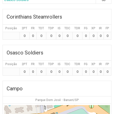
Corinthians Steamrollers
Posição
2PT
FR
TDT
TDP
IS
TDC
TDR
FG
XP
IR
FP
0
0
0
0
0
0
0
0
0
0
0
Osasco Soldiers
Posição
2PT
FR
TDT
TDP
IS
TDC
TDR
FG
XP
IR
FP
0
0
0
0
0
0
0
0
0
0
0
Campo
Parque Dom José - Barueri/SP