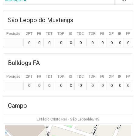
São Leopoldo Mustangs
Posição
2PT
FR
TDT
TDP
IS
TDC
TDR
FG
XP
IR
FP
0
0
0
0
0
0
0
0
0
0
0
Bulldogs FA
Posição
2PT
FR
TDT
TDP
IS
TDC
TDR
FG
XP
IR
FP
0
0
0
0
0
0
0
0
0
0
0
Campo
Estádio Cristo Rei - São Leopoldo/RS