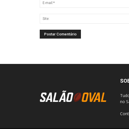
SO
Tudo
no S
Cont