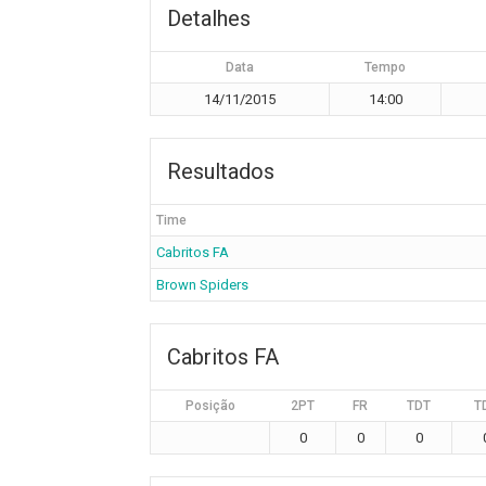
Detalhes
Data
Tempo
14/11/2015
14:00
Resultados
Time
Cabritos FA
Brown Spiders
Cabritos FA
Posição
2PT
FR
TDT
T
0
0
0