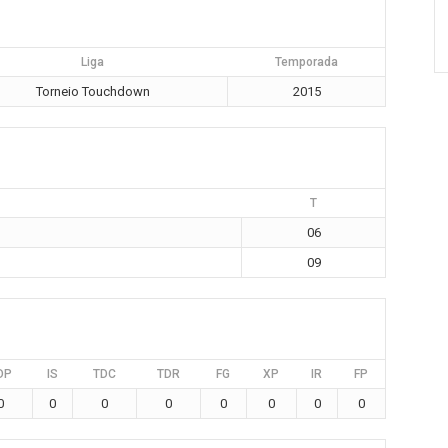
Liga
Temporada
Torneio Touchdown
2015
T
06
09
DP
IS
TDC
TDR
FG
XP
IR
FP
0
0
0
0
0
0
0
0