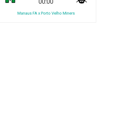
00:00
Manaus FA x Porto Velho Miners