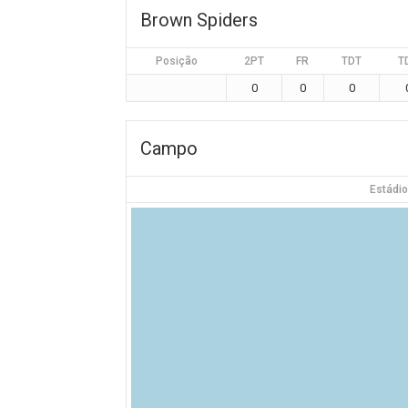
Brown Spiders
Posição
2PT
FR
TDT
T
0
0
0
Campo
Estádio