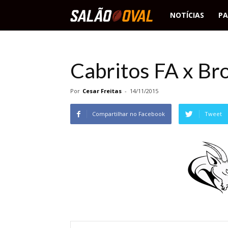
Salão
NOTÍCIAS
PA
Oval
Cabritos FA x Br
Por
Cesar Freitas
-
14/11/2015
Compartilhar no Facebook
Tweet