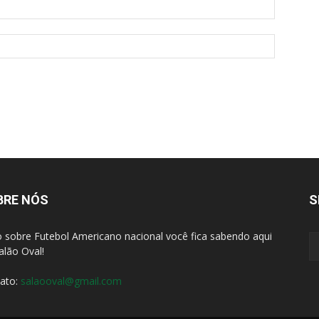
BRE NÓS
S
 sobre Futebol Americano nacional você fica sabendo aqui
alão Oval!
ato:
salaooval@gmail.com