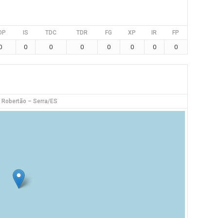
DP
IS
TDC
TDR
FG
XP
IR
FP
0
0
0
0
0
0
0
0
 Robertão – Serra/ES