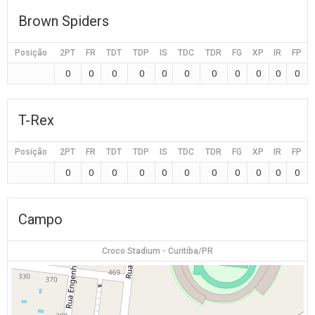
Brown Spiders
Posição
2PT
FR
TDT
TDP
IS
TDC
TDR
FG
XP
IR
FP
0
0
0
0
0
0
0
0
0
0
0
T-Rex
Posição
2PT
FR
TDT
TDP
IS
TDC
TDR
FG
XP
IR
FP
0
0
0
0
0
0
0
0
0
0
0
Campo
Croco Stadium - Curitiba/PR