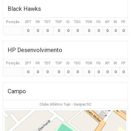
Black Hawks
Posição
2PT
FR
TDT
TDP
IS
TDC
TDR
FG
XP
IR
FP
0
0
0
0
0
0
0
0
0
0
0
HP Desenvolvimento
Posição
2PT
FR
TDT
TDP
IS
TDC
TDR
FG
XP
IR
FP
0
0
0
0
0
0
0
0
0
0
0
Campo
Clube Atlético Tupi - Gaspar/SC