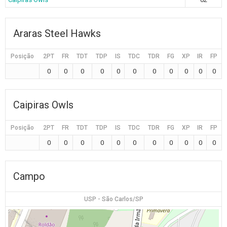
Araras Steel Hawks
Posição
2PT
FR
TDT
TDP
IS
TDC
TDR
FG
XP
IR
FP
0
0
0
0
0
0
0
0
0
0
0
Caipiras Owls
Posição
2PT
FR
TDT
TDP
IS
TDC
TDR
FG
XP
IR
FP
0
0
0
0
0
0
0
0
0
0
0
Campo
USP - São Carlos/SP