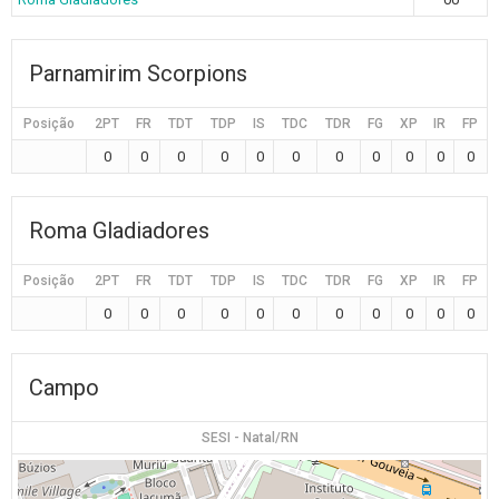
Parnamirim Scorpions
Posição
2PT
FR
TDT
TDP
IS
TDC
TDR
FG
XP
IR
FP
0
0
0
0
0
0
0
0
0
0
0
Roma Gladiadores
Posição
2PT
FR
TDT
TDP
IS
TDC
TDR
FG
XP
IR
FP
0
0
0
0
0
0
0
0
0
0
0
Campo
SESI - Natal/RN