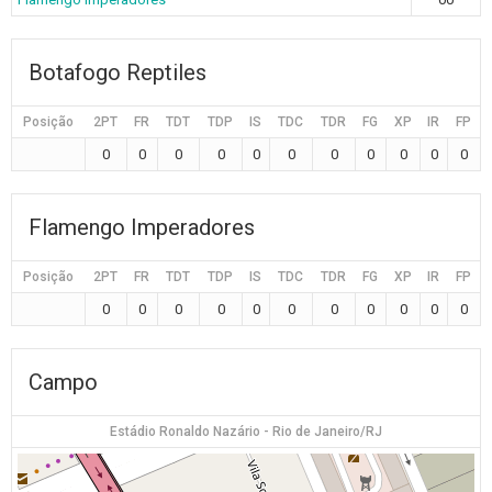
Botafogo Reptiles
Posição
2PT
FR
TDT
TDP
IS
TDC
TDR
FG
XP
IR
FP
0
0
0
0
0
0
0
0
0
0
0
Flamengo Imperadores
Posição
2PT
FR
TDT
TDP
IS
TDC
TDR
FG
XP
IR
FP
0
0
0
0
0
0
0
0
0
0
0
Campo
Estádio Ronaldo Nazário - Rio de Janeiro/RJ