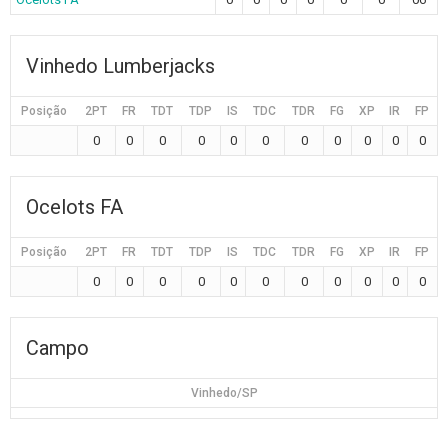
Vinhedo Lumberjacks
Posição
2PT
FR
TDT
TDP
IS
TDC
TDR
FG
XP
IR
FP
0
0
0
0
0
0
0
0
0
0
0
Ocelots FA
Posição
2PT
FR
TDT
TDP
IS
TDC
TDR
FG
XP
IR
FP
0
0
0
0
0
0
0
0
0
0
0
Campo
Vinhedo/SP