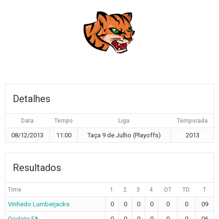
Detalhes
Data
Tempo
Liga
Temporada
08/12/2013
11:00
Taça 9 de Julho (Playoffs)
2013
Resultados
Time
1
2
3
4
OT
TD
T
Vinhedo Lumberjacks
0
0
0
0
0
0
09
Ocelots FA
0
0
0
0
0
0
06