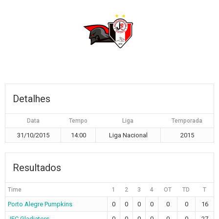
Detalhes
Data
Tempo
Liga
Temporada
31/10/2015
14:00
Liga Nacional
2015
Resultados
Time
1
2
3
4
OT
TD
T
Porto Alegre Pumpkins
0
0
0
0
0
0
16
JEC Gladiators
0
0
0
0
0
0
27