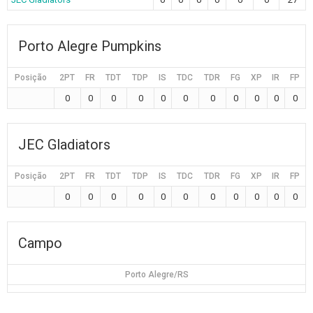
Porto Alegre Pumpkins
Posição
2PT
FR
TDT
TDP
IS
TDC
TDR
FG
XP
IR
FP
0
0
0
0
0
0
0
0
0
0
0
JEC Gladiators
Posição
2PT
FR
TDT
TDP
IS
TDC
TDR
FG
XP
IR
FP
0
0
0
0
0
0
0
0
0
0
0
Campo
Porto Alegre/RS