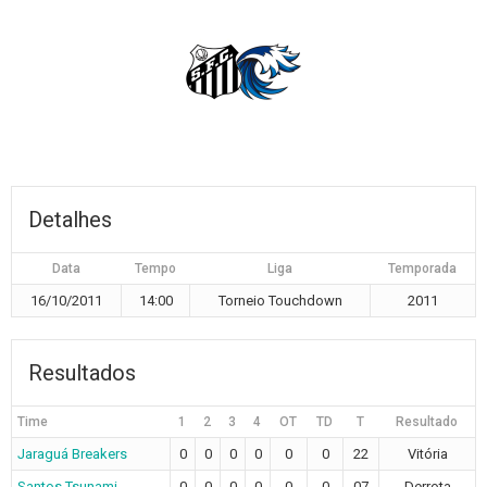
Detalhes
Data
Tempo
Liga
Temporada
16/10/2011
14:00
Torneio Touchdown
2011
Resultados
Time
1
2
3
4
OT
TD
T
Resultado
Jaraguá Breakers
0
0
0
0
0
0
22
Vitória
Santos Tsunami
0
0
0
0
0
0
07
Derrota