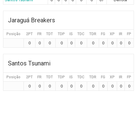
Jaraguá Breakers
Posição
2PT
FR
TDT
TDP
IS
TDC
TDR
FG
XP
IR
FP
0
0
0
0
0
0
0
0
0
0
0
Santos Tsunami
Posição
2PT
FR
TDT
TDP
IS
TDC
TDR
FG
XP
IR
FP
0
0
0
0
0
0
0
0
0
0
0