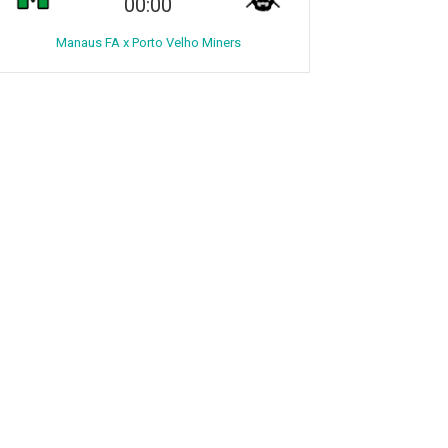
00:00
Manaus FA x Porto Velho Miners