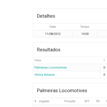
Detalhes
Data
Tempo
11/08/2012
14:00
Resultados
Time
1
Palmeiras Locomotives
0
Vitória Antares
0
Palmeiras Locomotives
#
Jogador
Posição
2PT
FR