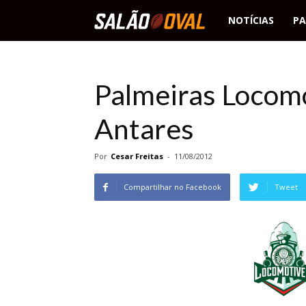
Salão
NOTÍCIAS
PA
Oval
Palmeiras Locomo
Antares
Por
Cesar Freitas
-
11/08/2012
Compartilhar no Facebook
Tweet