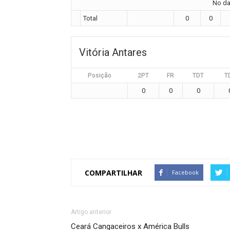
No dat
Total
0
0
Vitória Antares
Posição
2PT
FR
TDT
T
0
0
0
COMPARTILHAR
Facebook
Artigo anterior
Ceará Cangaceiros x América Bulls