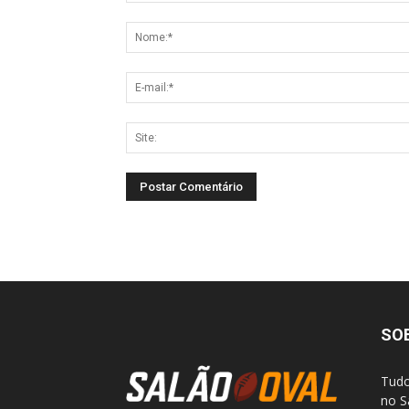
SO
Tudo
no S