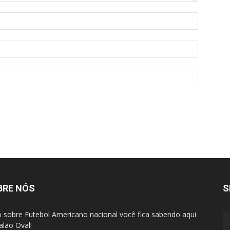
BRE NÓS
S
 sobre Futebol Americano nacional você fica sabendo aqui
alão Oval!