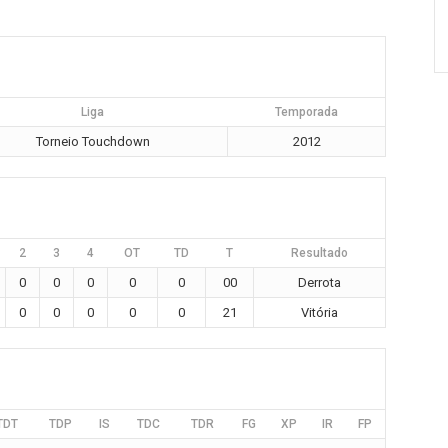
Liga
Temporada
Torneio Touchdown
2012
2
3
4
OT
TD
T
Resultado
0
0
0
0
0
00
Derrota
0
0
0
0
0
21
Vitória
TDT
TDP
IS
TDC
TDR
FG
XP
IR
FP