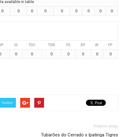
a available in table
0
0
0
0
0
0
0
0
0
DP
IS
TDC
TDR
FG
XP
IR
FP
0
0
0
0
0
0
0
0
Twitter
Próximo artigo
Tubarões do Cerrado x Ipatinga Tigres