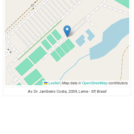
Leaflet
|
Map data ©
OpenStreetMap
contributors
Av. Dr. Jambeiro Costa, 2039, Leme - SP, Brasil