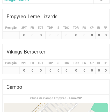
Empyreo Leme Lizards
Posição
2PT
FR
TDT
TDP
IS
TDC
TDR
FG
XP
IR
FP
0
0
0
0
0
0
0
0
0
0
0
Vikings Berserker
Posição
2PT
FR
TDT
TDP
IS
TDC
TDR
FG
XP
IR
FP
0
0
0
0
0
0
0
0
0
0
0
Campo
Clube de Campo Empyreo - Leme/SP