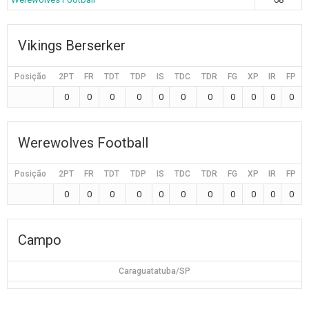
Vikings Berserker
Posição
2PT
FR
TDT
TDP
IS
TDC
TDR
FG
XP
IR
FP
0
0
0
0
0
0
0
0
0
0
0
Werewolves Football
Posição
2PT
FR
TDT
TDP
IS
TDC
TDR
FG
XP
IR
FP
0
0
0
0
0
0
0
0
0
0
0
Campo
Caraguatatuba/SP