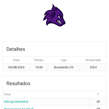
Detalhes
Data
Tempo
Liga
Temporada
04/08/2024
10:00
Brasileirão D3
2024
Resultados
Time
T
Vikings Berserker
03
Werewolves Football
08