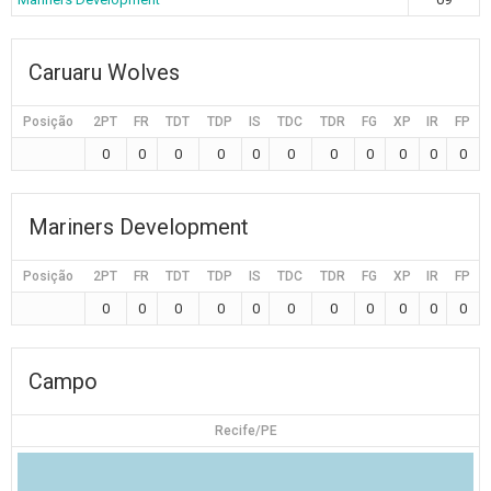
Caruaru Wolves
Posição
2PT
FR
TDT
TDP
IS
TDC
TDR
FG
XP
IR
FP
0
0
0
0
0
0
0
0
0
0
0
Mariners Development
Posição
2PT
FR
TDT
TDP
IS
TDC
TDR
FG
XP
IR
FP
0
0
0
0
0
0
0
0
0
0
0
Campo
Recife/PE